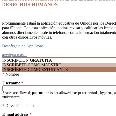
DERECHOS HUMANOS
Próximamente estará la aplicación educativa de Unidos por los Der
para iPhone. Con esta aplicación, podrás revisar y calificar las leccion
alumnos directamente desde tu teléfono, con la información totalment
con otros dispositivos móviles.
Descárgalo de App Store.
averigua más >
INSCRIPCIÓN
GRATUITA
INSCRÍBETE COMO MAESTRO
INSCRÍBETE COMO ESTUDIANTE
*
Nombre
Username
*
Spaces are allowed; punctuation is not allowed except for periods, hyphens, 
underscores.
*
Dirección de e-mail
E-mail address
*